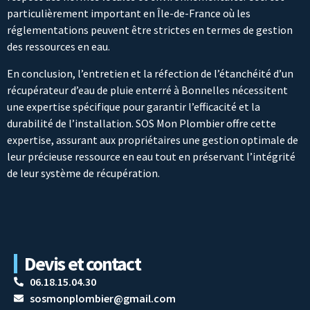
particulièrement important en Île-de-France où les
réglementations peuvent être strictes en termes de gestion
des ressources en eau.
En conclusion, l’entretien et la réfection de l’étanchéité d’un
récupérateur d’eau de pluie enterré à Bonnelles nécessitent
une expertise spécifique pour garantir l’efficacité et la
durabilité de l’installation. SOS Mon Plombier offre cette
expertise, assurant aux propriétaires une gestion optimale de
leur précieuse ressource en eau tout en préservant l’intégrité
de leur système de récupération.
Reprise d'étanchéité d'un récupérateur d'eau de
Reprise d'étanchéité d'un récupérateur d'eau de
Reprise d'étanchéité d'un récupérateur d'eau de
Reprise d'étanchéité d'un récupérateur d'eau de
Entretien d'un récupérateur d'eau de pluie enterré
Entretien d'un récupérateur d'eau de pluie enterré
pluie enterré
pluie enterré
pluie enterré
pluie enterré
Bonnelles 78830
Bonnelles 78830
Bonnelles 78830
Bonnelles 78830
Bonnelles 78830
Bonnelles 78830
Devis et contact
06.18.15.04.30
sosmonplombier@gmail.com