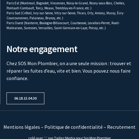
Paris Est (Montreuil,
Bagnolet
,
Vincennes
,
Noisy-le-Grand
,
Rosny-sous-Bois
,
Chelles
,
Pontault-Combault
, Torcy,
Meaux
,
Tremblay-en-France
, etc.)
Paris Sud (Créteil, Ivry-sur-Seine, Vitry-sur-Seine, Thiais, Orly, Antony, Massy, Évry-
Courcouronnes, Palaiseau, Brunoy, etc.)
Paris Ouest (Nanterre, Boulogne-Billancourt, Courbevoie, Levallois-Perret, Rueil-
Malmaison, Suresnes, Versailles, Saint-Germain-en-Laye, Poissy, etc.)
Notre engagement
Chez SOS Mon Plombier, on a une seule mission : trouver et
réparer les fuites d’eau, vite et bien. Vous pouvez nous faire
confiance.
06.18.15.04.30
Mentions légales
–
Politique de confidentialité
–
Recrutement
créé avec ♡ par Taillez Media pour Sos Mon Plombier